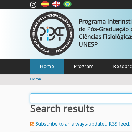
Programa Interinsti
de Pós-Graduação
Ciências Fisiológic
UNESP
Home
Program
Researc
Y
Home
o
u
a
r
Search results
e
h
e
Subscribe to an always-updated RSS feed.
r