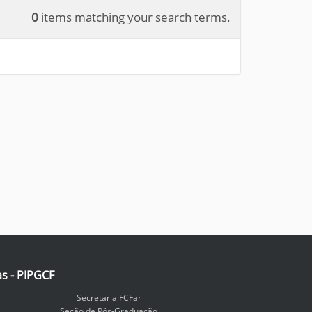
0
items matching your search terms.
as - PIPGCF
Secretaria FCFar
Seção de Pós-Graduação