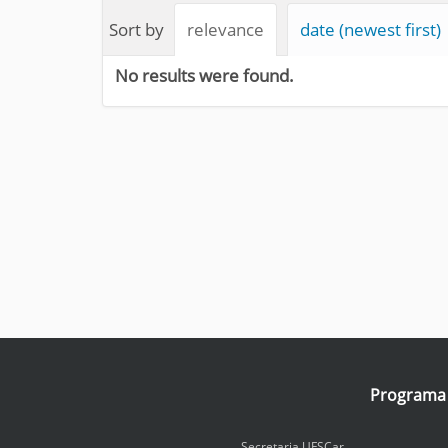
e
Sort by
relevance
date (newest first)
:
No results were found.
Programa I
Secretaria UFSCar