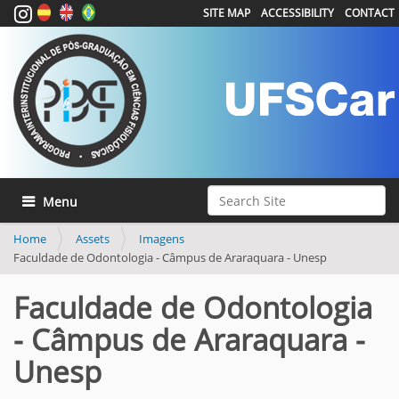
SITE MAP
ACCESSIBILITY
CONTACT
Search Site
Toggle navigation
Advanced Search…
Home
Assets
Imagens
Faculdade de Odontologia - Câmpus de Araraquara - Unesp
Faculdade de Odontologia
- Câmpus de Araraquara -
Unesp