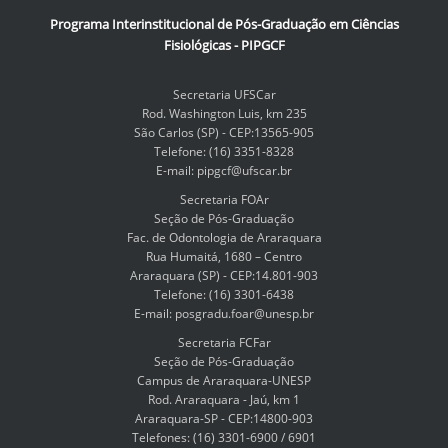
i
Programa Interinstitucional de Pós-Graduação em Ciências
z
Fisiológicas - PIPGCF
e
i
m
Secretaria UFSCar
a
Rod. Washington Luis, km 235
g
São Carlos (SP) - CEP:13565-905
e
Telefone: (16) 3351-8328
…
E-mail: pipgcf@ufscar.br
Secretaria FOAr
Seção de Pós-Graduação
Fac. de Odontologia de Araraquara
Rua Humaitá, 1680 – Centro
Araraquara (SP) - CEP:14.801-903
Telefone: (16) 3301-6438
E-mail: posgradu.foar@unesp.br
Secretaria FCFar
Seção de Pós-Graduação
Campus de Araraquara-UNESP
Rod. Araraquara - Jaú, km 1
Araraquara-SP - CEP:14800-903
Telefones: (16) 3301-6900 / 6901