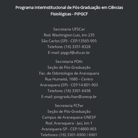
g
Programa Interinstitucional de Pós-Graduação em Ciências
e
Fisiológicas - PIPGCF
m
n
o
Secretaria UFSCar
t
Rod. Washington Luis, km 235
a
São Carlos (SP) - CEP:13565-905
m
Telefone: (16) 3351-8328
a
E-mail: pipgcf@ufscar.br
n
h
Secretaria FOAr
o
Seção de Pós-Graduação
c
Fac. de Odontologia de Araraquara
o
Rua Humaitá, 1680 – Centro
m
Araraquara (SP) - CEP:14.801-903
p
Telefone: (16) 3301-6438
l
E-mail: posgradu.foar@unesp.br
e
Secretaria FCFar
t
Seção de Pós-Graduação
o
Campus de Araraquara-UNESP
…
Rod. Araraquara - Jaú, km 1
Araraquara-SP - CEP:14800-903
Telefones: (16) 3301-6900 / 6901