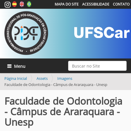
MAPA DO SITE
ACESSIBILIDADE
CONTATO
Busca
Toggle navigation
Busca Avançada…
Página Inicial
Assets
Imagens
Faculdade de Odontologia - Câmpus de Araraquara - Unesp
Faculdade de Odontologia
- Câmpus de Araraquara -
Unesp