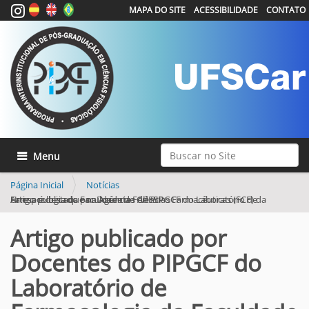
MAPA DO SITE
ACESSIBILIDADE
CONTATO
Busca
Toggle navigation
Busca Avançada…
Página Inicial
Notícias
Artigo publicado por Docentes do PIPGCF do Laboratório de Farmacologia da Faculdade de Ciências Farmacêuticas (FCF) da Unesp é destaque na Agência FAPESP
Artigo publicado por
Docentes do PIPGCF do
Laboratório de