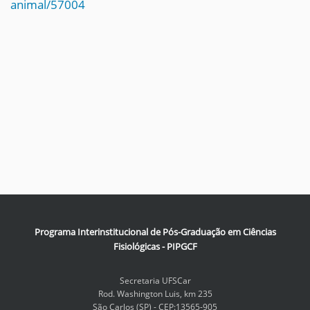
animal/57004
Programa Interinstitucional de Pós-Graduação em Ciências
Fisiológicas - PIPGCF
Secretaria UFSCar
Rod. Washington Luis, km 235
São Carlos (SP) - CEP:13565-905