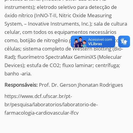
instruments); eletrodo seletivo para detecção de
óxido nítrico (InNO-T-II, Nitric Oxide Measuring
System, – Inovative Instruments, Inc.); sala de cultura
celular, com todos os equipamentos necessários
como, botijão de nitrogênio para armazenamento de
células; sistema completo de Western Blotting (Bio-
Rad); fluorímetro SpectraMax GeminiXS (Molecular
Devices); estufa de CO2; fluxo laminar; centrífuga;
banho -aria.
Responsáveis:
Prof. Dr. Gerson Jhonatan Rodrigues
https://www.dcf.ufscar.br/pt-
br/pesquisa/laboratorios/laboratorio-de-
farmacologia-cardiovascular-lfcv