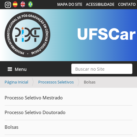
MAPA DO SITE
ACESSIBILIDADE
CONTATO
Busca
Toggle navigation
Busca Avançada…
Página Inicial
Processos Seletivos
Bolsas
Processo Seletivo Mestrado
Processo Seletivo Doutorado
Bolsas