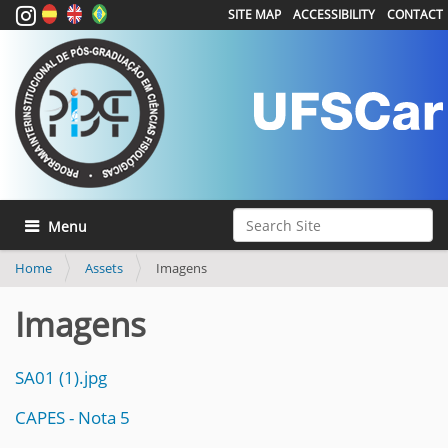
SITE MAP
ACCESSIBILITY
CONTACT
Search Site
Toggle navigation
Advanced Search…
Home
Assets
Imagens
Imagens
SA01 (1).jpg
CAPES - Nota 5