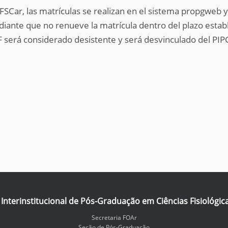
UFSCar, las matrículas se realizan en el sistema propgweb 
udiante que no renueve la matrícula dentro del plazo esta
 será considerado desistente y será desvinculado del PIP
nterinstitucional de Pós-Graduação em Ciências Fisiológic
Secretaria FOAr
Seção de Pós-Graduação