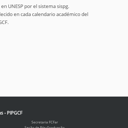
y en UNESP por el sistema sispg.
blecido en cada calendario académico del
GCF.
as - PIPGCF
Secretaria FCFar
Seção de Pós-Graduação