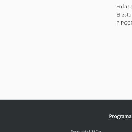
a
En la 
q
El est
u
í
PIPGCF
:
Programa I
Secretaria UFSCar