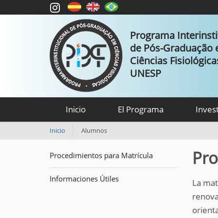
Programa Interinsti
de Pós-Graduação
Ciências Fisiológic
UNESP
Inicio
El Programa
Inves
U
Inicio
Alumnos
s
t
Pro
Procedimientos para Matrícula
e
d
Informaciones Útiles
e
La mat
s
renova
t
orient
á