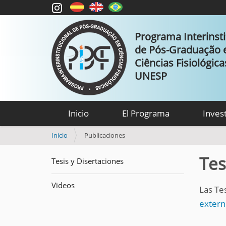
Programa Interinsti
de Pós-Graduação
Ciências Fisiológic
UNESP
Inicio
El Programa
Inves
U
Inicio
Publicaciones
s
t
Tes
Tesis y Disertaciones
e
d
Videos
e
Las Te
s
extern
t
á