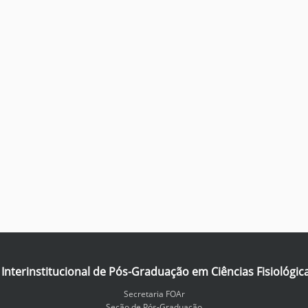
nterinstitucional de Pós-Graduação em Ciências Fisiológic
Secretaria FOAr
Seção de Pós-Graduação