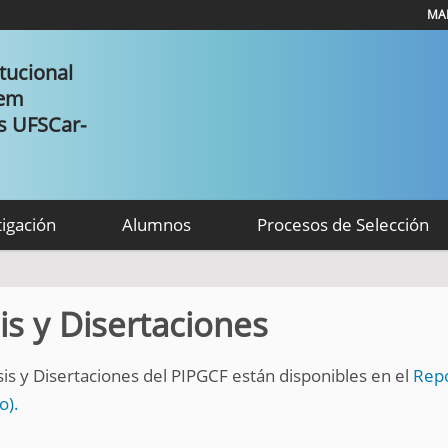
MAP
tucional
 em
as UFSCar-
tigación
Alumnos
Procesos de Selección
is y Disertaciones
sis y Disertaciones del PIPGCF están disponibles en el
Repo
o).