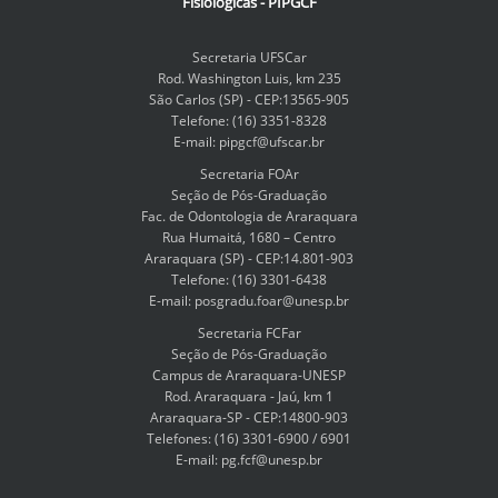
Fisiológicas - PIPGCF
Secretaria UFSCar
Rod. Washington Luis, km 235
São Carlos (SP) - CEP:13565-905
¿Problemas para iniciar sesión?
Consiga ayuda
.
Telefone: (16) 3351-8328
E-mail: pipgcf@ufscar.br
Secretaria FOAr
Seção de Pós-Graduação
Fac. de Odontologia de Araraquara
Rua Humaitá, 1680 – Centro
Araraquara (SP) - CEP:14.801-903
Telefone: (16) 3301-6438
E-mail: posgradu.foar@unesp.br
Secretaria FCFar
Seção de Pós-Graduação
Campus de Araraquara-UNESP
Rod. Araraquara - Jaú, km 1
Araraquara-SP - CEP:14800-903
Telefones: (16) 3301-6900 / 6901
E-mail: pg.fcf@unesp.br