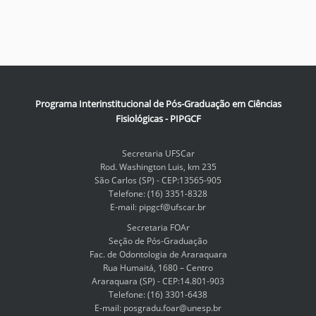
Programa Interinstitucional de Pós-Graduação em Ciências
Fisiológicas - PIPGCF
Secretaria UFSCar
Rod. Washington Luis, km 235
São Carlos (SP) - CEP:13565-905
Telefone: (16) 3351-8328
E-mail: pipgcf@ufscar.br
Secretaria FOAr
Seção de Pós-Graduação
Fac. de Odontologia de Araraquara
Rua Humaitá, 1680 – Centro
Araraquara (SP) - CEP:14.801-903
Telefone: (16) 3301-6438
E-mail: posgradu.foar@unesp.br