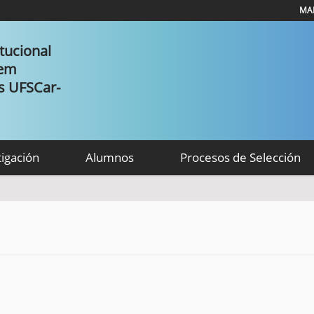
MAP
tucional
 em
as UFSCar-
tigación
Alumnos
Procesos de Selección