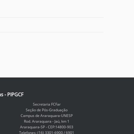
as - PIPGCF
Secretaria FCFar
Seção de Pós-Graduação
Campus de Araraquara-UNESP
Rod. Araraquara - Jaú, km 1
Araraquara-SP - CEP:14800-903
Telefones: (16) 3301-6900 / 6901