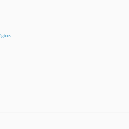
ógicos
s