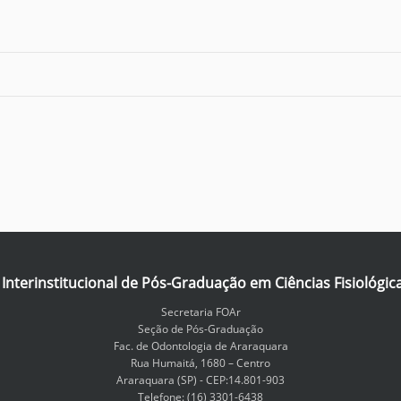
nterinstitucional de Pós-Graduação em Ciências Fisiológic
Secretaria FOAr
Seção de Pós-Graduação
Fac. de Odontologia de Araraquara
Rua Humaitá, 1680 – Centro
Araraquara (SP) - CEP:14.801-903
Telefone: (16) 3301-6438