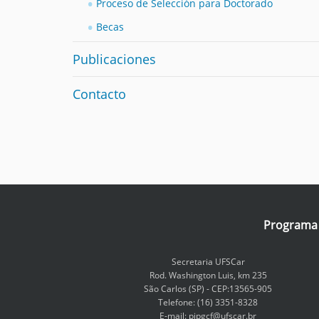
Proceso de Selección para Doctorado
Becas
Publicaciones
Contacto
Programa I
Secretaria UFSCar
Rod. Washington Luis, km 235
São Carlos (SP) - CEP:13565-905
Telefone: (16) 3351-8328
E-mail: pipgcf@ufscar.br