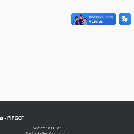
as - PIPGCF
Secretaria FCFar
Seção de Pós-Graduação