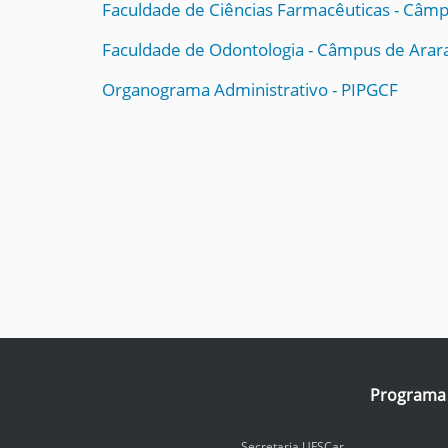
Faculdade de Ciências Farmacêuticas - Câm
q
u
Faculdade de Odontologia - Câmpus de Arar
i
:
Organograma Administrativo - PIPGCF
Programa I
Secretaria UFSCar