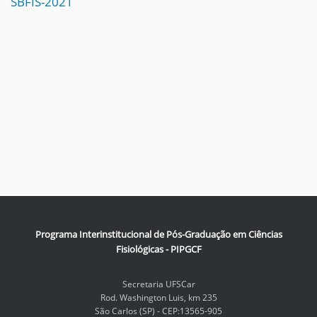
SBFIS-2021
Programa Interinstitucional de Pós-Graduação em Ciências
Fisiológicas - PIPGCF
Secretaria UFSCar
Rod. Washington Luis, km 235
São Carlos (SP) - CEP:13565-905