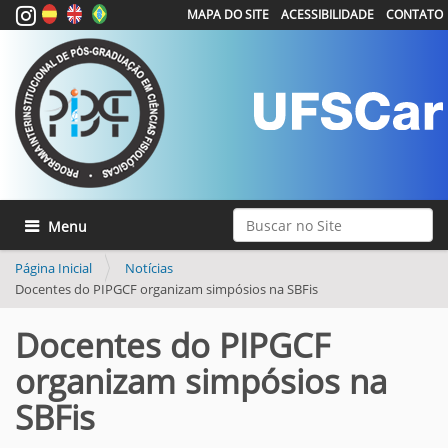
MAPA DO SITE
ACESSIBILIDADE
CONTATO
Busca
Toggle navigation
Busca Avançada…
Página Inicial
Notícias
Docentes do PIPGCF organizam simpósios na SBFis
Docentes do PIPGCF
organizam simpósios na
SBFis