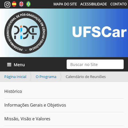
MAPA DO SITE
ACESSIBILIDADE
CONTATO
Busca
Toggle navigation
Busca Avançada…
Página Inicial
O Programa
Calendário de Reuniões
Histórico
Informações Gerais e Objetivos
Missão, Visão e Valores