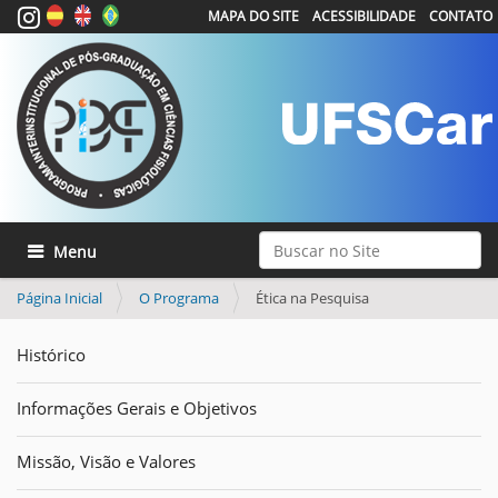
MAPA DO SITE
ACESSIBILIDADE
CONTATO
Busca
Toggle navigation
Busca Avançada…
Página Inicial
O Programa
Ética na Pesquisa
Histórico
Informações Gerais e Objetivos
Missão, Visão e Valores