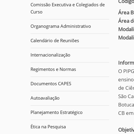
Código
q
Comissão Executiva e Colegiados de
u
Curso
Área B
i
Área d
:
Organograma Administrativo
Modali
Modali
Calendário de Reuniões
Internacionalização
Inform
Regimentos e Normas
O PIPG
ensino
Documentos CAPES
de Ciê
São Ca
Autoavaliação
Botuca
Planejamento Estratégico
CB em 
Ética na Pesquisa
Objeti