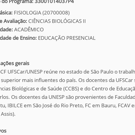
 do Programa:
33001014037P4
ásica:
FISIOLOGIA (20700008)
e Avaliação:
CIÊNCIAS BIOLÓGICAS II
dade:
ACADÊMICO
dade de Ensino:
EDUCAÇÃO PRESENCIAL
ações gerais
CF UFSCar/UNESP reúne no estado de São Paulo o trabalho
 superior mais influentes do país. Os docentes da UFSCar
ncias Biológicas e de Saúde (CCBS) e do Centro de Educa
rlos. Os docentes da UNESP são provenientes de Faculdad
tu, IBILCE em São José do Rio Preto, FC em Bauru, FCAV 
Assis).
vos