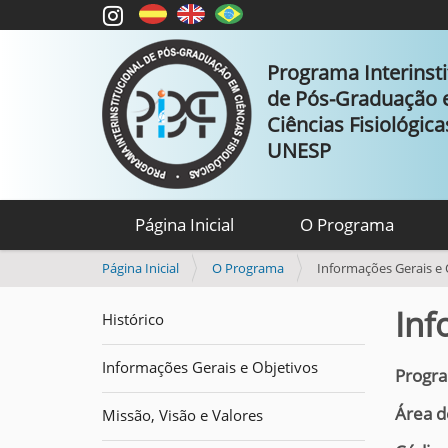
Programa Interinsti
de Pós-Graduação
Ciências Fisiológic
UNESP
Página Inicial
O Programa
V
Página Inicial
O Programa
Informações Gerais e 
o
c
Inf
Histórico
ê
e
Informações Gerais e Objetivos
s
Progra
t
Área d
á
Missão, Visão e Valores
a