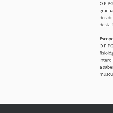
O PIPG
gradua
dos di
desta 
Escop
O PIPG
fisiol
interd
a sabe
muscula