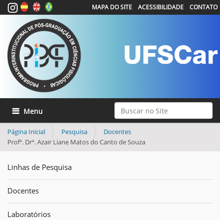
MAPA DO SITE
ACESSIBILIDADE
CONTATO
Busca
Toggle navigation
Busca Avançada…
Página Inicial
Pesquisa
Docentes
Profª. Drª. Azair Liane Matos do Canto de Souza
Linhas de Pesquisa
Docentes
Laboratórios