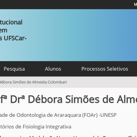
M
tucional
 em
as UFSCar-
Pesquisa
Alunos
Processos Seletivos
 Débora Simões de Almeida Colombari
fª Drª Débora Simões de Alm
ade de Odontologia de Araraquara (FOAr) -UNESP
órios de Fisiologia Integrativa