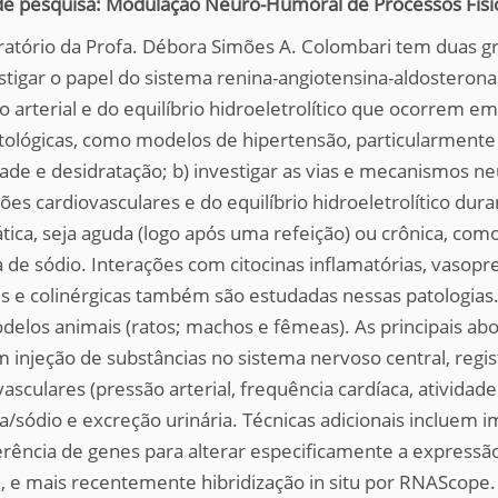
de pesquisa: Modulação Neuro-Humoral de Processos Fisi
ratório da Profa. Débora Simões A. Colombari tem duas gr
estigar o papel do sistema renina-angiotensina-aldosterona
o arterial e do equilíbrio hidroeletrolítico que ocorrem em
atológicas, como modelos de hipertensão, particularmente
ade e desidratação; b) investigar as vias e mecanismos ne
ções cardiovasculares e do equilíbrio hidroeletrolítico d
tica, seja aguda (logo após uma refeição) ou crônica, com
a de sódio. Interações com citocinas inflamatórias, vasopre
is e colinérgicas também são estudadas nessas patologias.
elos animais (ratos; machos e fêmeas). As principais a
m injeção de substâncias no sistema nervoso central, regi
asculares (pressão arterial, frequência cardíaca, atividad
a/sódio e excreção urinária. Técnicas adicionais incluem 
erência de genes para alterar especificamente a express
l, e mais recentemente hibridização in situ por RNAScope.