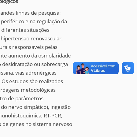
ológicos
andes linhas de pesquisa:
 periférico e na regulação da
 diferentes situações
 hipertensão renovascular,
urais responsáveis pelas
urante aumento da osmolaridade
o desidratação ou sobrecarga
ssina, vias adrenérgicas
 Os estudos são realizados
bordagens metodológicas
stro de parâmetros
e do nervo simpático), ingestão
imunohistoquímica, RT-PCR,
ão de genes no sistema nervoso