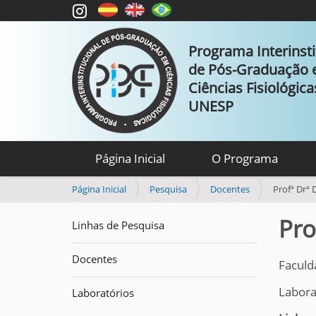
Programa Interinsti
de Pós-Graduação
Ciências Fisiológic
UNESP
Página Inicial
O Programa
V
Página Inicial
Pesquisa
Docentes
Profª Drª
o
c
Pro
Linhas de Pesquisa
ê
e
Docentes
s
Faculd
t
Laborat
á
Laboratórios
a