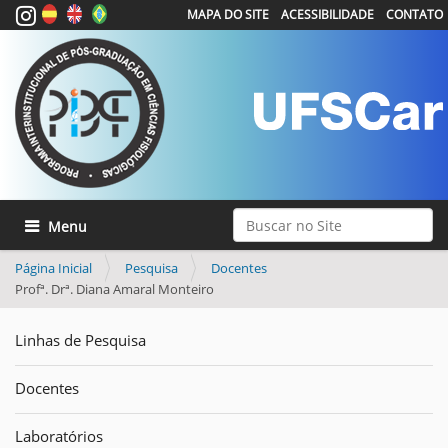
MAPA DO SITE
ACESSIBILIDADE
CONTATO
Busca
Toggle navigation
Busca Avançada…
Página Inicial
Pesquisa
Docentes
Profª. Drª. Diana Amaral Monteiro
Linhas de Pesquisa
Docentes
Laboratórios