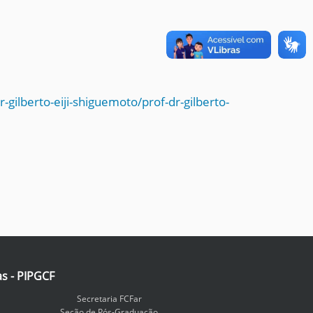
gilberto-eiji-shiguemoto/prof-dr-gilberto-
as - PIPGCF
Secretaria FCFar
Seção de Pós-Graduação