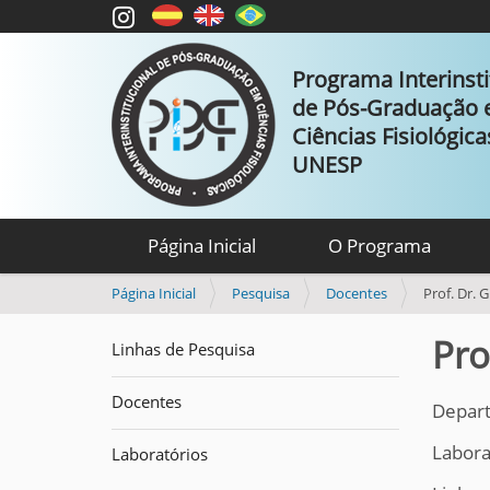
Programa Interinsti
de Pós-Graduação
Ciências Fisiológic
UNESP
Página Inicial
O Programa
V
Página Inicial
Pesquisa
Docentes
Prof. Dr. 
o
c
Pro
Linhas de Pesquisa
ê
e
Docentes
s
Depart
t
Laborat
á
Laboratórios
a