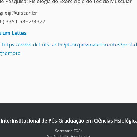
de Pesquisa: Fisiologia do Exercício e do Tecido Muscular
gileiji@ufscar.br
(16) 3351-6862/8327
ulum Lattes
:
https://www.dcf.ufscar.br/pt-br/pessoal/docentes/prof-dr-
highemoto
nterinstitucional de Pós-Graduação em Ciências Fisiológic
Secretaria FOAr
Seção de Pós-Graduação