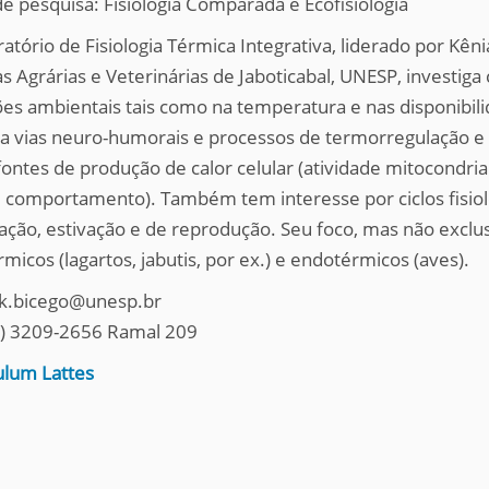
de pesquisa: Fisiologia Comparada e Ecofisiologia
ratório de Fisiologia Térmica Integrativa, liderado por Kê
as Agrárias e Veterinárias de Jaboticabal, UNESP, investi
ões ambientais tais como na temperatura e nas disponibil
a vias neuro-humorais e processos de termorregulação e r
ontes de produção de calor celular (atividade mitocondrial
, comportamento). Também tem interesse por ciclos fisiol
ação, estivação e de reprodução. Seu foco, mas não exclus
micos (lagartos, jabutis, por ex.) e endotérmicos (aves).
 k.bicego@unesp.br
6) 3209-2656 Ramal 209
ulum Lattes