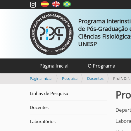
Programa Interinsti
de Pós-Graduação
Ciências Fisiológic
UNESP
Página Inicial
O Programa
V
Página Inicial
Pesquisa
Docentes
Profª. Drª
o
c
Pro
Linhas de Pesquisa
ê
e
Docentes
s
Depart
t
Labora
á
Laboratórios
a