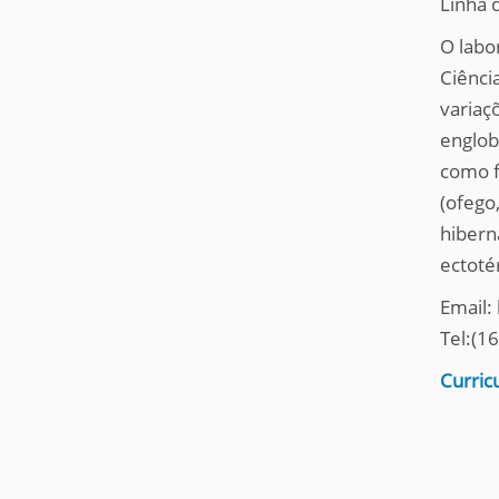
Linha 
q
u
O labo
i
Ciênci
:
variaç
englob
como f
(ofego
hibern
ectotér
Email:
Tel:(1
Curric