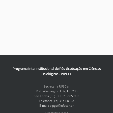
Programa Interinstitucional de Pós-Graduação em Ciências
Fisiológicas - PIPGCF
Secretaria UFSCar
Rod. Washington Luis, km 235
São Carlos (SP) - CEP:13565-905
Telefone: (16) 3351-8328
E-mail: pipgcf@ufscar.br
Secretaria FOAr