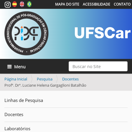
MAPA DO SITE
ACESSIBILIDADE
CONTATO
Busca
Toggle navigation
Busca Avançada…
Página Inicial
Pesquisa
Docentes
Profª. Drª. Luciane Helena Gargaglioni Batalhão
Linhas de Pesquisa
Docentes
Laboratórios