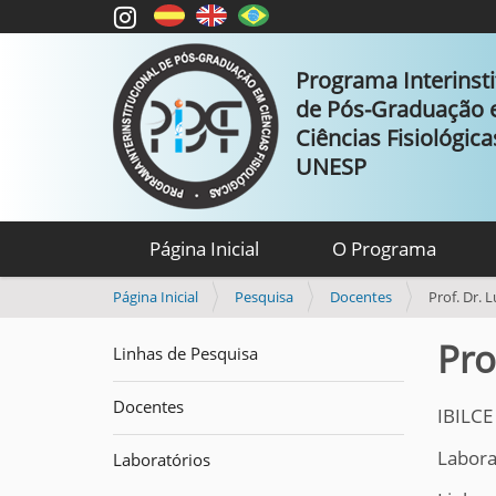
Programa Interinsti
de Pós-Graduação
Ciências Fisiológic
UNESP
Página Inicial
O Programa
V
Página Inicial
Pesquisa
Docentes
Prof. Dr. 
o
c
Pro
Linhas de Pesquisa
ê
e
Docentes
s
IBILCE
t
Labora
á
Laboratórios
a