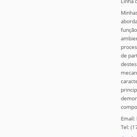
Linha 
q
u
Minhas
i
aborda
:
função
ambien
proces
de par
destes
mecani
caract
princi
demons
compor
Email:
Tel: (