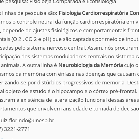
de pesquisa:
Fisiologia Comparada e Ecofisiologia
 linhas de pesquisa são:
Fisiologia Cardiorrespiratória Co
mos o controle neural da função cardiorrespiratória em v
, depende de ajustes fisiológicos e comportamentais frent
tais (O 2 , CO 2 e pH) que são captadas por meio de inputs
sadas pelo sistema nervoso central. Assim, nós procuramo
ticipação dos sistemas moduladores centrais no sistema c
 animais. A outra linha é
Neurobiologia da Memória
cujo o
smos da memória com ênfase nas doenças que causam 
erizando-se por distúrbios progressivos de memória. Dest
pal objeto de estudo é o hipocampo e o córtex pré-frontal
tram a existência de lateralização funcional dessas áreas
tamentos que envolvem ansiedade e tomada de decisão
 luiz.florindo@unesp.br
17) 3221-2771