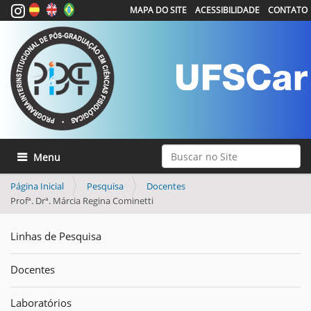
MAPA DO SITE
ACESSIBILIDADE
CONTATO
Busca
Toggle navigation
Busca Avançada…
Página Inicial
Pesquisa
Docentes
Profª. Drª. Márcia Regina Cominetti
Linhas de Pesquisa
Docentes
Laboratórios