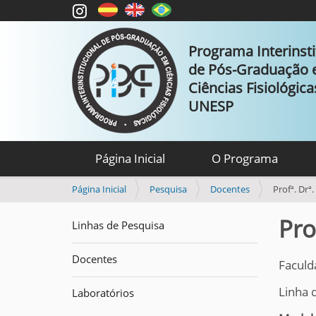
Programa Interinsti
de Pós-Graduação
Ciências Fisiológic
UNESP
Página Inicial
O Programa
V
Página Inicial
Pesquisa
Docentes
Profª. Drª
o
c
Pro
Linhas de Pesquisa
ê
e
Docentes
s
Faculd
t
Linha 
á
Laboratórios
a