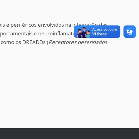
s e periféricos envolvidos na integração das
mportamentais e neuroinflamatórias
s como os DREADDs (
Receptores desenhados