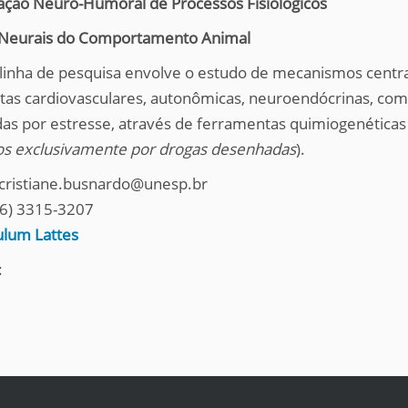
ção Neuro-Humoral de Processos Fisiológicos
Neurais do Comportamento Animal
linha de pesquisa envolve o estudo de mecanismos centrai
tas cardiovasculares, autonômicas, neuroendócrinas, co
das por estresse, através de ferramentas quimiogenética
os exclusivamente por drogas desenhadas
).
 cristiane.busnardo@unesp.br
(16) 3315-3207
ulum Lattes
: