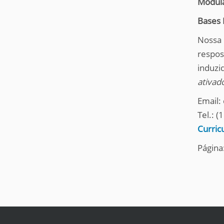
Modula
q
u
Bases 
i
:
Nossa 
respos
induzi
ativad
Email:
Tel.: 
Curric
Página