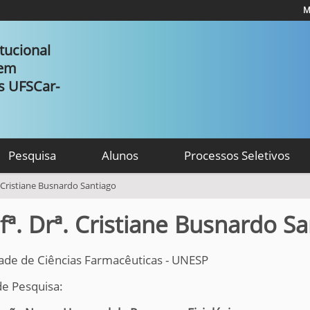
M
tucional
 em
as UFSCar-
Pesquisa
Alunos
Processos Seletivos
. Cristiane Busnardo Santiago
fª. Drª. Cristiane Busnardo S
ade de Ciências Farmacêuticas - UNESP
de Pesquisa: