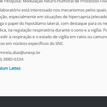
de Pesquisa: Modulação Neuro-Humoral de Processos Fisi
laboratório está interessado nos mecanismos pelos quais 
ação, especialmente em situações de hipercapnia (elevad
iga o papel do hipotálamo lateral, com destaque para os n
ica, na regulação respiratória durante o sono e a vigília. 
edir a respiração e o estado de vigília em ratos ou camun
os em núcleos específicos do SNC.
 mirela.dias@unesp.br
14) 3880-0334
ulum Lattes