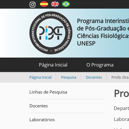
Programa Interinsti
de Pós-Graduação
Ciências Fisiológic
UNESP
Página Inicial
O Programa
V
Página Inicial
Pesquisa
Docentes
Profa. Dra
o
c
Pro
Linhas de Pesquisa
ê
e
Docentes
s
Depart
t
Labora
á
Laboratórios
a