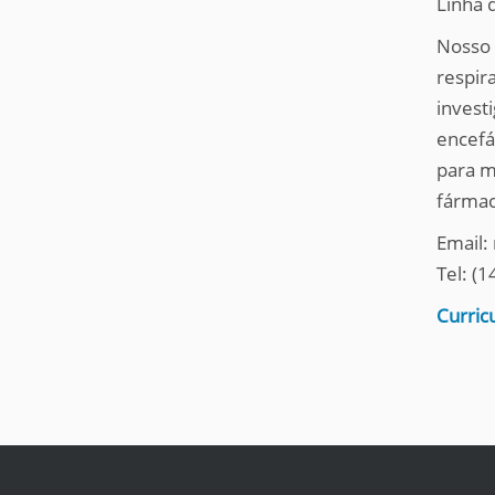
Linha 
q
u
Nosso 
i
respir
:
invest
encefál
para m
fármac
Email:
Tel: (
Curric