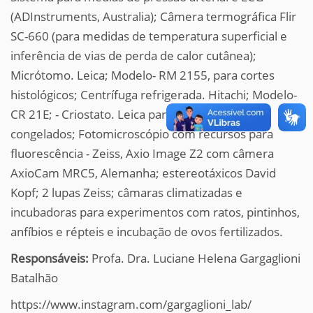
(ADInstruments, Australia); Câmera termográfica Flir
SC-660 (para medidas de temperatura superficial e
inferência de vias de perda de calor cutânea);
Micrótomo. Leica; Modelo- RM 2155, para cortes
histológicos; Centrífuga refrigerada. Hitachi; Modelo-
CR 21E; - Criostato. Leica para cortes de tecidos
congelados; Fotomicroscópio com recursos para
fluorescência - Zeiss, Axio Image Z2 com câmera
AxioCam MRC5, Alemanha; estereotáxicos David
Kopf; 2 lupas Zeiss; câmaras climatizadas e
incubadoras para experimentos com ratos, pintinhos,
anfíbios e répteis e incubação de ovos fertilizados.
Responsáveis:
Profa. Dra. Luciane Helena Gargaglioni
Batalhão
https://www.instagram.com/gargaglioni_lab/