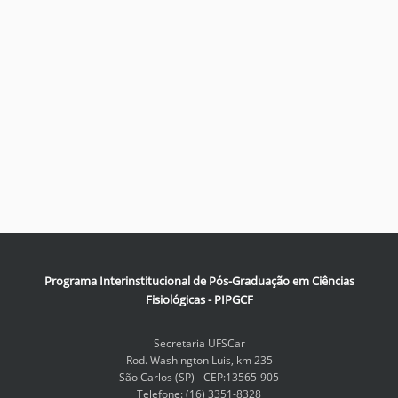
Programa Interinstitucional de Pós-Graduação em Ciências
Fisiológicas - PIPGCF
Secretaria UFSCar
Rod. Washington Luis, km 235
São Carlos (SP) - CEP:13565-905
Telefone: (16) 3351-8328