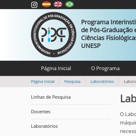
Programa Interinsti
de Pós-Graduação
Ciências Fisiológic
UNESP
Página Inicial
O Programa
V
Página Inicial
Pesquisa
Laboratórios
Labora
o
c
Lab
Linhas de Pesquisa
ê
e
Docentes
s
O Labo
t
máquin
á
Laboratórios
necess
a