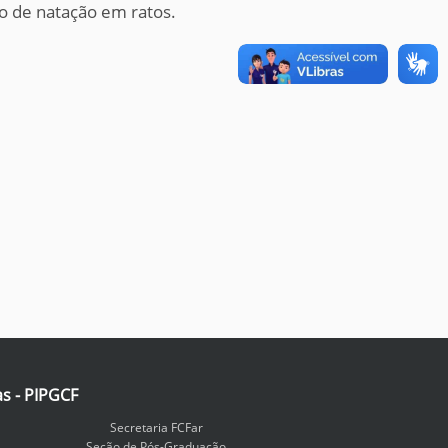
io de natação em ratos.
as - PIPGCF
Secretaria FCFar
Seção de Pós-Graduação