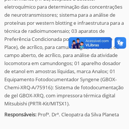
eletroquímico para determinação das concentrações
de neurotransmissores; sistema para a análise de
proteínas por western blotting e infraestrutura para a
técnica de radioimunoensaio; 03 aparatos de
Preferência Condicionada por Lugar (Preference
Place), de acrílico, para camundongos; 04 arenas de
campo aberto, de acrílico, para análise da atividade
locomotora em camundongos; 01 aparelho dosador
de etanol em amostras líquidas, marca Analox; 01
Equipamento Fotodocumentador Syngene (GBOX-
Chemi-XRQ-A/75916): Sistema de fotodocumentação
de gel GBOX-XRQ, com impressora térmica digital
Mitsubishi (PRTR-Kit/MITSX1).
Responsáveis:
Profª. Drª. Cleopatra da Silva Planeta