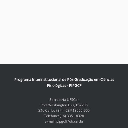
Programa Interinstitucional de Pós-Graduação em Ciências
Fisiológicas - PIPGCF
Secretaria UFSCar
Rod. Washington Luis, km 235
São Carlos (SP) - CEP:13565-905
Telefone: (16) 3351-8328
E-mail: pipgcf@ufscar.br