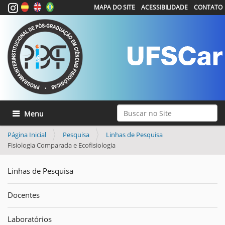
MAPA DO SITE
ACESSIBILIDADE
CONTATO
Busca
Toggle navigation
Busca Avançada…
Página Inicial
Pesquisa
Linhas de Pesquisa
Fisiologia Comparada e Ecofisiologia
Linhas de Pesquisa
Docentes
Laboratórios