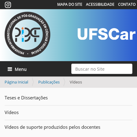
MAPA DO SITE
ACESSIBILIDADE
CONTATO
Busca
Toggle navigation
Busca Avançada…
Página Inicial
Publicações
Vídeos
Teses e Dissertações
Vídeos
Vídeos de suporte produzidos pelos docentes