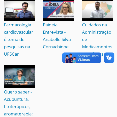
Farmacologia
Paideia
Cuidados na
cardiovascular
Entrevista -
Administração
é tema de
Anabelle Silva
de
pesquisas na
Cornachione
Medicamentos
UFSCar
aos Idosos
Quero saber -
Acupuntura,
fitoterápicos,
aromaterapia: