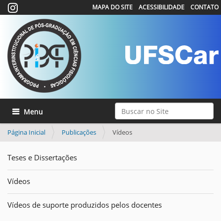
MAPA DO SITE
ACESSIBILIDADE
CONTATO
Busca
Toggle navigation
Busca Avançada…
Página Inicial
Publicações
Vídeos
Teses e Dissertações
Vídeos
Vídeos de suporte produzidos pelos docentes