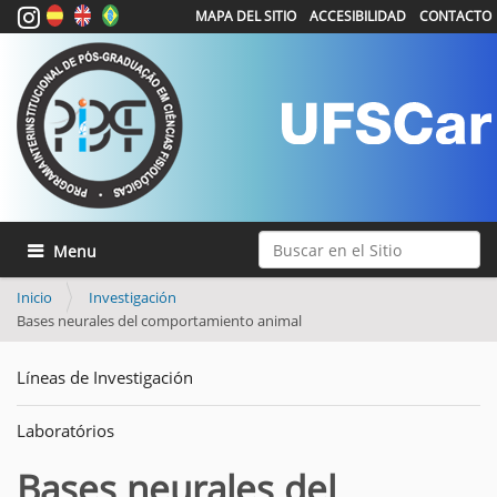
MAPA DEL SITIO
ACCESIBILIDAD
CONTACTO
Buscar
Mostrar/Ocultar navegación
Búsqueda Avanzada…
Inicio
Investigación
Bases neurales del comportamiento animal
Líneas de Investigación
Laboratórios
Bases neurales del