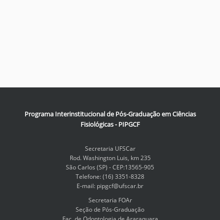
Programa Interinstitucional de Pós-Graduação em Ciências
Fisiológicas - PIPGCF
Secretaria UFSCar
Rod. Washington Luis, km 235
São Carlos (SP) - CEP:13565-905
Telefone: (16) 3351-8328
E-mail: pipgcf@ufscar.br
Secretaria FOAr
Seção de Pós-Graduação
Fac. de Odontologia de Araraquara