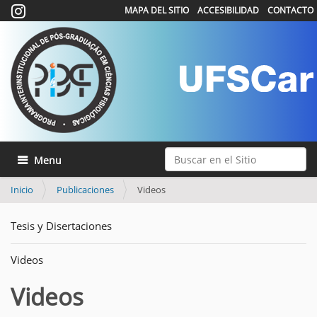
MAPA DEL SITIO
ACCESIBILIDAD
CONTACTO
Buscar
Mostrar/Ocultar navegación
Búsqueda Avanzada…
Inicio
Publicaciones
Videos
Tesis y Disertaciones
Videos
Videos