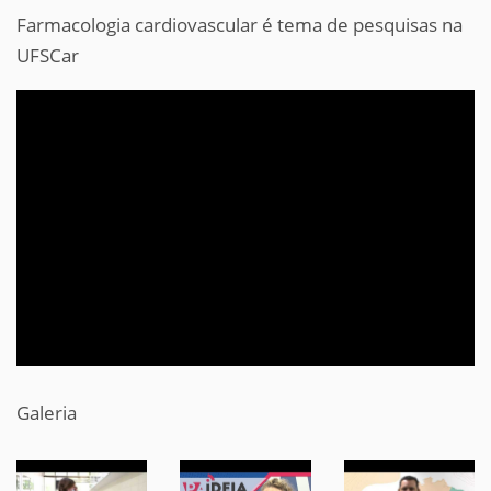
Farmacologia cardiovascular é tema de pesquisas na
UFSCar
Galeria