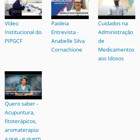
Vídeo
Paideia
Cuidados na
Institucional do
Entrevista -
Administração
PIPGCF
Anabelle Silva
de
Cornachione
Medicamentos
aos Idosos
Quero saber -
Acupuntura,
fitoterápicos,
aromaterapia:
a que - e quem