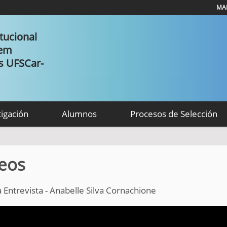
MAP
tucional
 em
as UFSCar-
tigación
Alumnos
Procesos de Selección
eos
a Entrevista - Anabelle Silva Cornachione