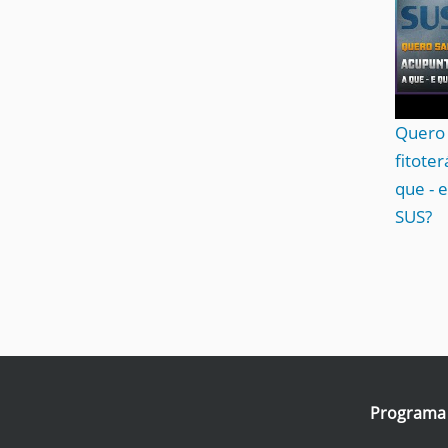
Quero 
fitote
que - 
SUS?
Programa I