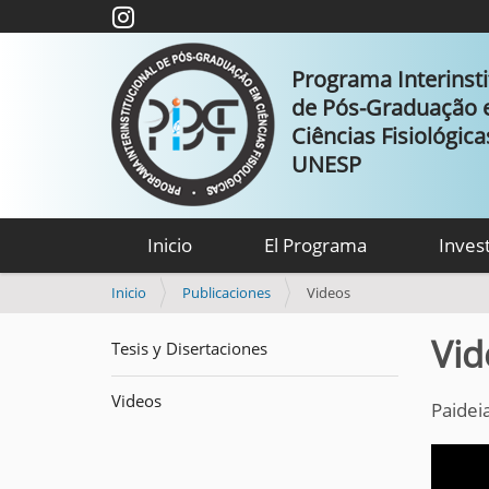
Programa Interinsti
de Pós-Graduação
Ciências Fisiológic
UNESP
Inicio
El Programa
Inves
U
Inicio
Publicaciones
Videos
s
t
Vid
Tesis y Disertaciones
e
d
Videos
e
Paidei
s
t
á