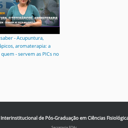
saber - Acupuntura,
rápicos, aromaterapia: a
e quem - servem as PICs no
nterinstitucional de Pós-Graduação em Ciências Fisiológic
Secretaria FOAr