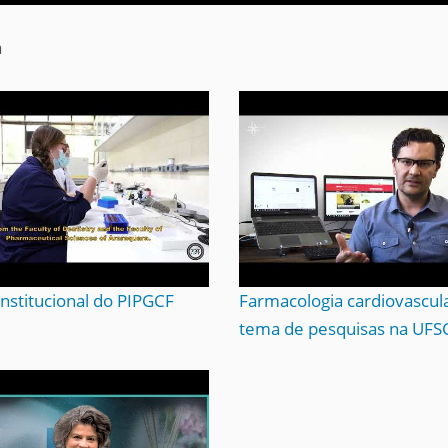
a
Institucional do PIPGCF
Farmacologia cardiovascul
tema de pesquisas na UFS