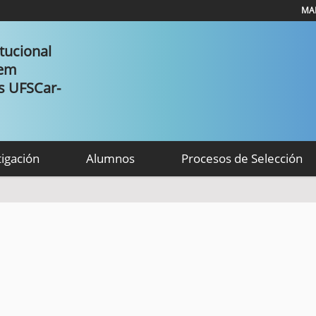
MAP
tucional
 em
as UFSCar-
tigación
Alumnos
Procesos de Selección