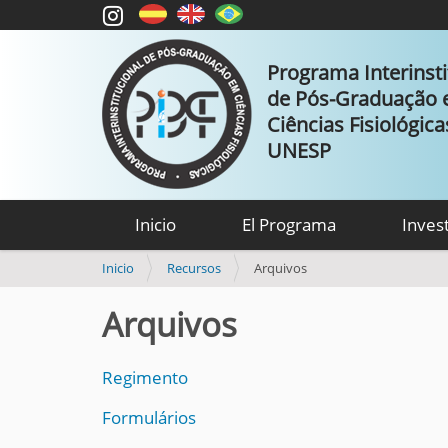
Programa Interinsti
de Pós-Graduação
Ciências Fisiológic
UNESP
Inicio
El Programa
Inves
U
Inicio
Recursos
Arquivos
s
t
Arquivos
e
d
e
Regimento
s
t
Formulários
á