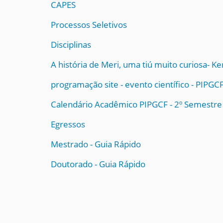
CAPES
a
q
Processos Seletivos
u
í
Disciplinas
:
A história de Meri, uma tiú muito curiosa- K
programação site - evento científico - PIPG
Calendário Acadêmico PIPGCF - 2º Semestre
Egressos
Mestrado - Guia Rápido
Doutorado - Guia Rápido