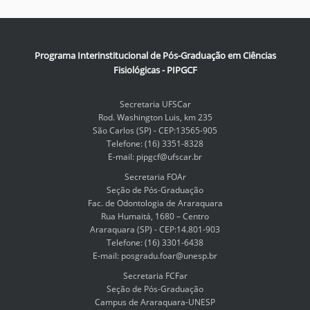
r
a
v
e
Programa Interinstitucional de Pós-Graduação em Ciências
r
Fisiológicas - PIPGCF
l
a
i
Secretaria UFSCar
m
Rod. Washington Luis, km 235
a
São Carlos (SP) - CEP:13565-905
g
Telefone: (16) 3351-8328
e
E-mail: pipgcf@ufscar.br
n
a
Secretaria FOAr
t
Seção de Pós-Graduação
a
Fac. de Odontologia de Araraquara
m
Rua Humaitá, 1680 – Centro
a
Araraquara (SP) - CEP:14.801-903
ñ
Telefone: (16) 3301-6438
o
E-mail: posgradu.foar@unesp.br
c
Secretaria FCFar
o
Seção de Pós-Graduação
m
Campus de Araraquara-UNESP
p