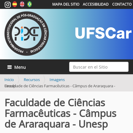
MAPA DEL SITIO
ACCESIBILIDAD
CONTACTO
Buscar
Mostrar/Ocultar navegación
Búsqueda Avanzada…
Inicio
Recursos
Imagens
Faculdade de Ciências Farmacêuticas - Câmpus de Araraquara - Unesp
Faculdade de Ciências
Farmacêuticas - Câmpus
de Araraquara - Unesp