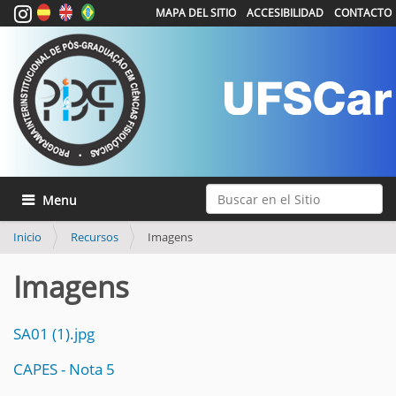
MAPA DEL SITIO
ACCESIBILIDAD
CONTACTO
Buscar
Mostrar/Ocultar navegación
Búsqueda Avanzada…
Inicio
Recursos
Imagens
Imagens
SA01 (1).jpg
CAPES - Nota 5