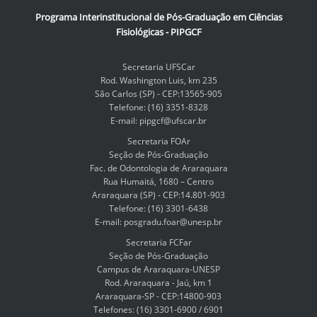
e
Programa Interinstitucional de Pós-Graduação em Ciências
r
Fisiológicas - PIPGCF
l
a
i
Secretaria UFSCar
m
Rod. Washington Luis, km 235
a
São Carlos (SP) - CEP:13565-905
g
Telefone: (16) 3351-8328
e
E-mail: pipgcf@ufscar.br
n
a
Secretaria FOAr
t
Seção de Pós-Graduação
a
Fac. de Odontologia de Araraquara
m
Rua Humaitá, 1680 – Centro
a
Araraquara (SP) - CEP:14.801-903
ñ
Telefone: (16) 3301-6438
o
E-mail: posgradu.foar@unesp.br
c
Secretaria FCFar
o
Seção de Pós-Graduação
m
Campus de Araraquara-UNESP
p
Rod. Araraquara - Jaú, km 1
l
Araraquara-SP - CEP:14800-903
e
Telefones: (16) 3301-6900 / 6901
t