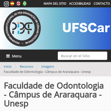
MAPA DEL SITIO
ACCESIBILIDAD
CONTACTO
Buscar
Mostrar/Ocultar navegación
Búsqueda Avanzada…
Inicio
Recursos
Imagens
Faculdade de Odontologia - Câmpus de Araraquara - Unesp
Faculdade de Odontologia
- Câmpus de Araraquara -
Unesp