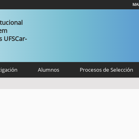
MAP
tucional
 em
as UFSCar-
tigación
Alumnos
Procesos de Selección