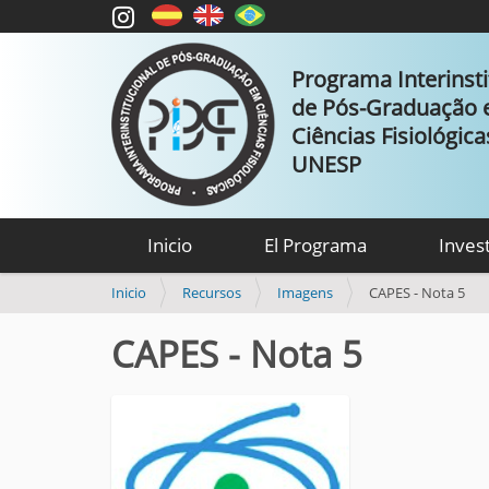
Programa Interinsti
de Pós-Graduação
Ciências Fisiológic
UNESP
Inicio
El Programa
Inves
U
Inicio
Recursos
Imagens
CAPES - Nota 5
s
t
CAPES - Nota 5
e
d
e
s
t
á