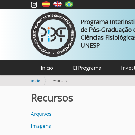
Programa Interinsti
de Pós-Graduação
Ciências Fisiológic
UNESP
Inicio
El Programa
Inves
U
Inicio
Recursos
s
t
Recursos
e
d
e
Arquivos
s
t
Imagens
á