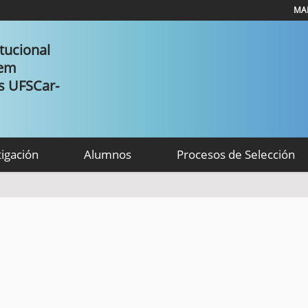
MAP
tucional
 em
as UFSCar-
tigación
Alumnos
Procesos de Selección