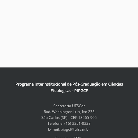
Programa Interinstitucional de Pós-Graduação em Ciências
Fisiológicas - PIPGCF
Secretaria UFSCar
Rod. Washington Luis, km 235
São Carlos (SP) - CEP:13565-905
Telefone: (16) 3351-8328
E-mail: pipgcf@ufscar.br