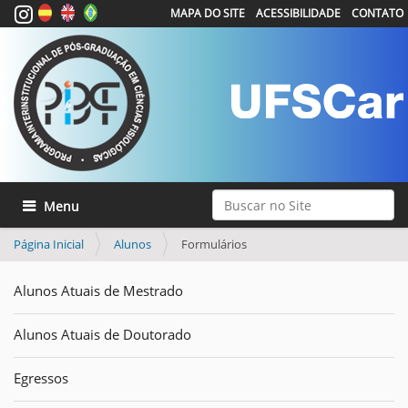
MAPA DO SITE
ACESSIBILIDADE
CONTATO
Busca
Toggle navigation
Busca Avançada…
Página Inicial
Alunos
Formulários
Alunos Atuais de Mestrado
Alunos Atuais de Doutorado
Egressos