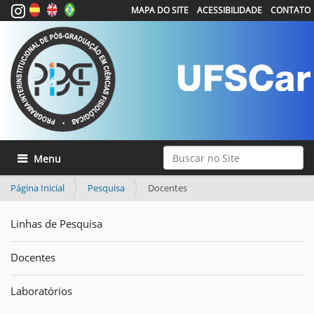
MAPA DO SITE
ACESSIBILIDADE
CONTATO
Busca
Toggle navigation
Busca Avançada…
Página Inicial
Pesquisa
Docentes
Linhas de Pesquisa
Docentes
Laboratórios